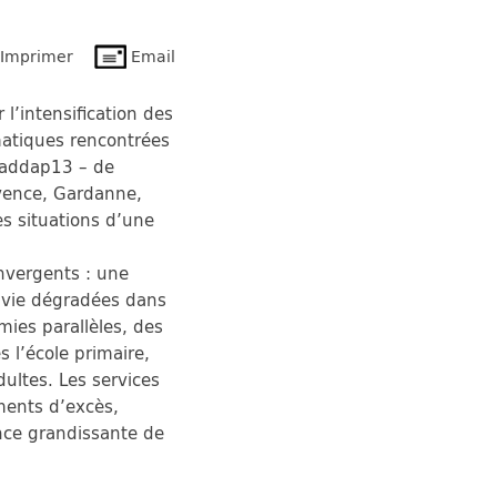
Imprimer
Email
l’intensification des
ématiques rencontrées
e addap13 – de
ovence, Gardanne,
s situations d’une
onvergents : une
e vie dégradées dans
ies parallèles, des
s l’école primaire,
ultes. Les services
ments d’excès,
ence grandissante de