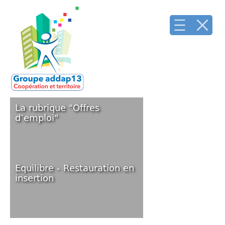
La rubrique "Offres
d’emploi"
Toutes nos offres d’emploi en
cours.
https://www.addap13.org/-Offres-
d-e...
Equilibre - Restauration en
insertion
https://blog.addap13.net/equilibre/